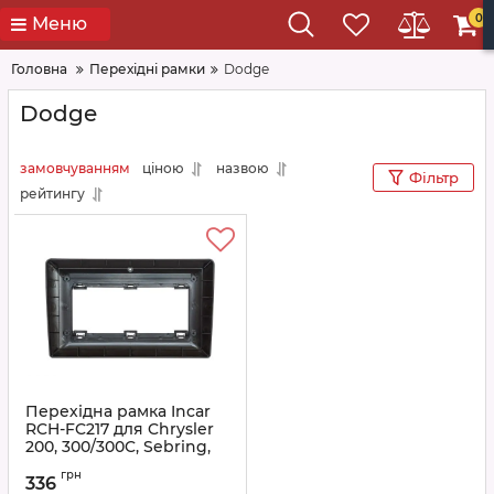
0
Меню
Головна
Перехідні рамки
Dodge
Dodge
замовчуванням
ціною
назвою
Фільтр
рейтингу
Перехідна рамка Incar
RCH-FC217 для Chrysler
200, 300/300C, Sebring,
Dodge Universal, Jeep
грн
Compass, Commander,
336